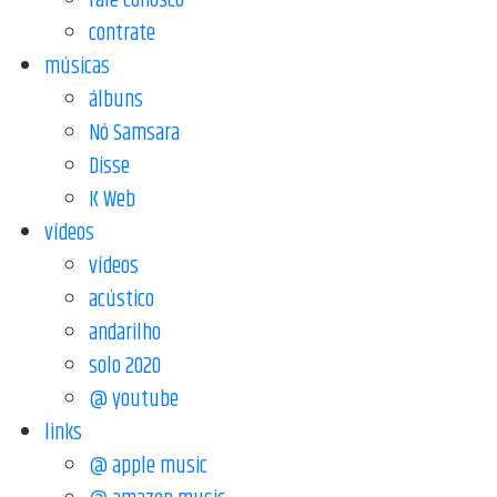
fale conosco
contrate
músicas
álbuns
Nó Samsara
Disse
K Web
vídeos
vídeos
acústico
andarilho
solo 2020
@ youtube
links
@ apple music