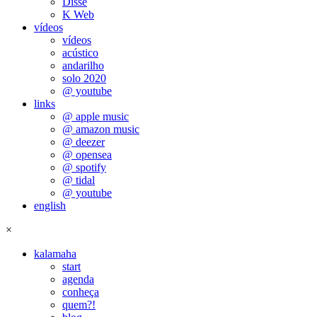
Disse
K Web
vídeos
vídeos
acústico
andarilho
solo 2020
@ youtube
links
@ apple music
@ amazon music
@ deezer
@ opensea
@ spotify
@ tidal
@ youtube
english
×
kalamaha
start
agenda
conheça
quem?!