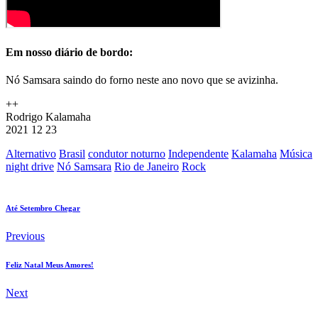
Em nosso diário de bordo:
Nó Samsara saindo do forno neste ano novo que se avizinha.
++
Rodrigo Kalamaha
2021 12 23
Alternativo
Brasil
condutor noturno
Independente
Kalamaha
Música
night drive
Nó Samsara
Rio de Janeiro
Rock
Até Setembro Chegar
Previous
Feliz Natal Meus Amores!
Next