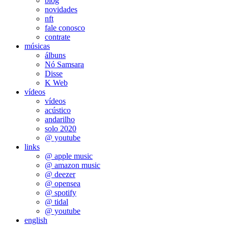
blog
novidades
nft
fale conosco
contrate
músicas
álbuns
Nó Samsara
Disse
K Web
vídeos
vídeos
acústico
andarilho
solo 2020
@ youtube
links
@ apple music
@ amazon music
@ deezer
@ opensea
@ spotify
@ tidal
@ youtube
english