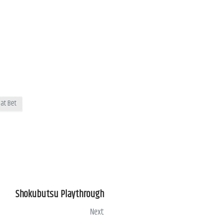
at Bet
Shokubutsu Playthrough
Next