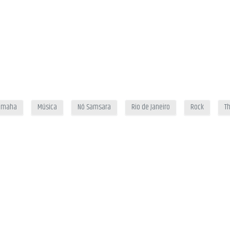
amaha
Música
Nó Samsara
Rio de Janeiro
Rock
Th