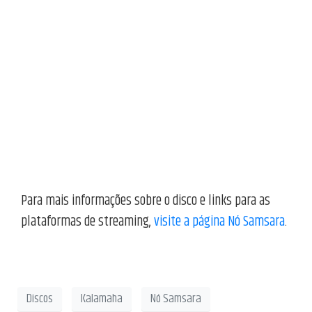
Para mais informações sobre o disco e links para as
plataformas de streaming,
visite a página Nó Samsara
.
00:00
01:52
10
10
Use
Tocador
as
de
setas
Discos
Kalamaha
Nó Samsara
vídeo