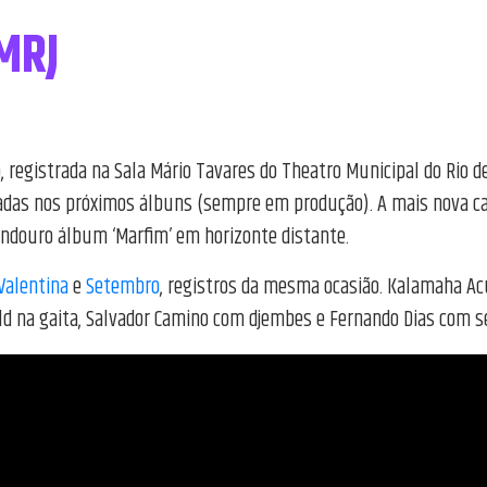
MRJ
 registrada na Sala Mário Tavares do Theatro Municipal do Rio d
das nos próximos álbuns (sempre em produção). A mais nova canç
indouro álbum ‘Marfim’ em horizonte distante.
Valentina
e
Setembro
, registros da mesma ocasião. Kalamaha Ac
Field na gaita, Salvador Camino com djembes e Fernando Dias com s