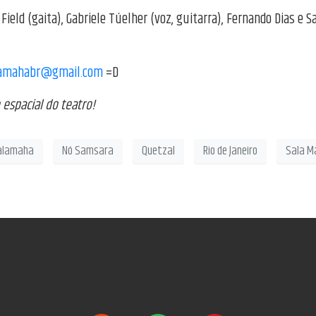
ra Field (gaita), Gabriele Túelher (voz, guitarra), Fernando Dias
amahabr@gmail.com
=D
espacial do teatro!
alamaha
Nó Samsara
Quetzal
Rio de Janeiro
Sala M