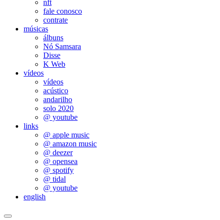
nft
fale conosco
contrate
músicas
álbuns
Nó Samsara
Disse
K Web
vídeos
vídeos
acústico
andarilho
solo 2020
@ youtube
links
@ apple music
@ amazon music
@ deezer
@ opensea
@ spotify
@ tidal
@ youtube
english