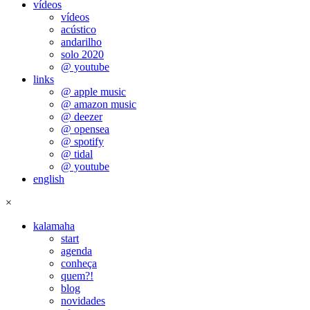
vídeos
vídeos
acústico
andarilho
solo 2020
@ youtube
links
@ apple music
@ amazon music
@ deezer
@ opensea
@ spotify
@ tidal
@ youtube
english
×
kalamaha
start
agenda
conheça
quem?!
blog
novidades