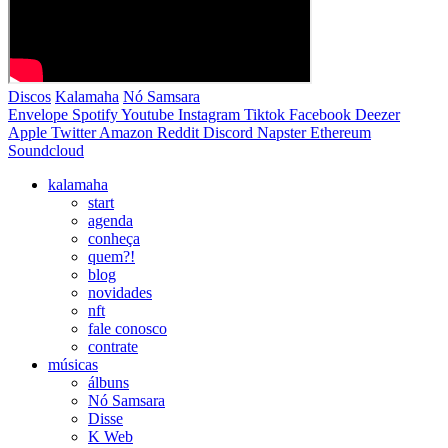
Discos
Kalamaha
Nó Samsara
Envelope
Spotify
Youtube
Instagram
Tiktok
Facebook
Deezer
Apple
Twitter
Amazon
Reddit
Discord
Napster
Ethereum
Soundcloud
kalamaha
start
agenda
conheça
quem?!
blog
novidades
nft
fale conosco
contrate
músicas
álbuns
Nó Samsara
Disse
K Web