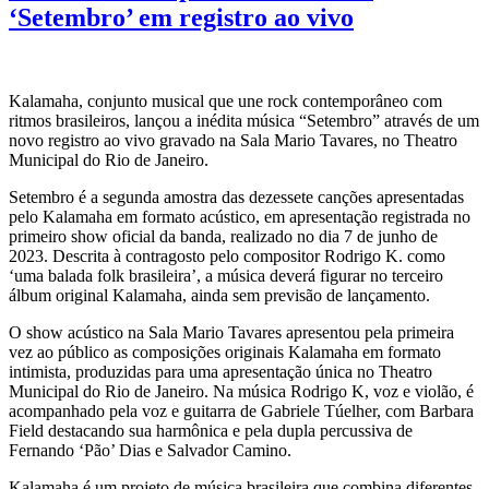
‘Setembro’ em registro ao vivo
Kalamaha, conjunto musical que une rock contemporâneo com
ritmos brasileiros, lançou a inédita música “Setembro” através de um
novo registro ao vivo gravado na Sala Mario Tavares, no Theatro
Municipal do Rio de Janeiro.
Setembro é a segunda amostra das dezessete canções apresentadas
pelo Kalamaha em formato acústico, em apresentação registrada no
primeiro show oficial da banda, realizado no dia 7 de junho de
2023. Descrita à contragosto pelo compositor Rodrigo K. como
‘uma balada folk brasileira’, a música deverá figurar no terceiro
álbum original Kalamaha, ainda sem previsão de lançamento.
O show acústico na Sala Mario Tavares apresentou pela primeira
vez ao público as composições originais Kalamaha em formato
intimista, produzidas para uma apresentação única no Theatro
Municipal do Rio de Janeiro. Na música Rodrigo K, voz e violão, é
acompanhado pela voz e guitarra de Gabriele Túelher, com Barbara
Field destacando sua harmônica e pela dupla percussiva de
Fernando ‘Pão’ Dias e Salvador Camino.
Kalamaha é um projeto de música brasileira que combina diferentes