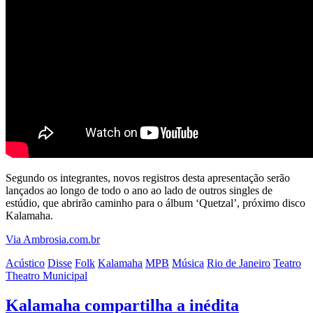
Segundo os integrantes, novos registros desta apresentação serão
lançados ao longo de todo o ano ao lado de outros singles de
estúdio, que abrirão caminho para o álbum ‘Quetzal’, próximo disco
Kalamaha.
Via Ambrosia.com.br
Acústico
Disse
Folk
Kalamaha
MPB
Música
Rio de Janeiro
Teatro
Theatro Municipal
Kalamaha compartilha a inédita